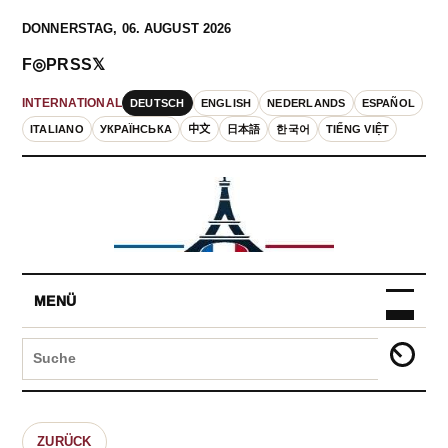
DONNERSTAG, 06. AUGUST 2026
F
◎
P
RSS
𝕏
DEUTSCH
ENGLISH
NEDERLANDS
ESPAÑOL
INTERNATIONAL
ITALIANO
УКРАЇНСЬКА
中文
日本語
한국어
TIẾNG VIỆT
MENÜ
ZURÜCK