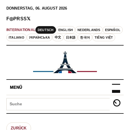
DONNERSTAG, 06. AUGUST 2026
F
◎
P
RSS
𝕏
DEUTSCH
ENGLISH
NEDERLANDS
ESPAÑOL
INTERNATIONAL
ITALIANO
УКРАЇНСЬКА
中文
日本語
한국어
TIẾNG VIỆT
MENÜ
ZURÜCK