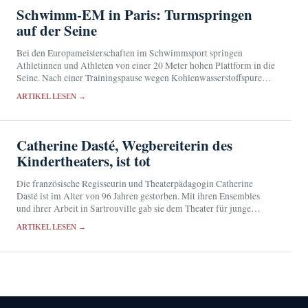
Schwimm-EM in Paris: Turmspringen
auf der Seine
Bei den Europameisterschaften im Schwimmsport springen
Athletinnen und Athleten von einer 20 Meter hohen Plattform in die
Seine. Nach einer Trainingspause wegen Kohlenwasserstoffspuren
konnte der Wettbewerb nahe dem Eiffelturm fortgesetzt werden.
ARTIKEL LESEN →
Catherine Dasté, Wegbereiterin des
Kindertheaters, ist tot
Die französische Regisseurin und Theaterpädagogin Catherine
Dasté ist im Alter von 96 Jahren gestorben. Mit ihren Ensembles
und ihrer Arbeit in Sartrouville gab sie dem Theater für junge
Zuschauer eine künstlerische Eigenständigkeit.
ARTIKEL LESEN →