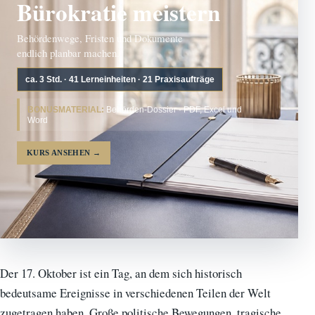
Bürokratie meistern
Behördenwege, Fristen und Dokumente
endlich planbar machen.
ca. 3 Std. · 41 Lerneinheiten · 21 Praxisaufträge
BONUSMATERIAL:
Behörden-Dossier · PDF, Excel und
Word
KURS ANSEHEN
→
Der 17. Oktober ist ein Tag, an dem sich historisch
bedeutsame Ereignisse in verschiedenen Teilen der Welt
zugetragen haben. Große politische Bewegungen, tragische