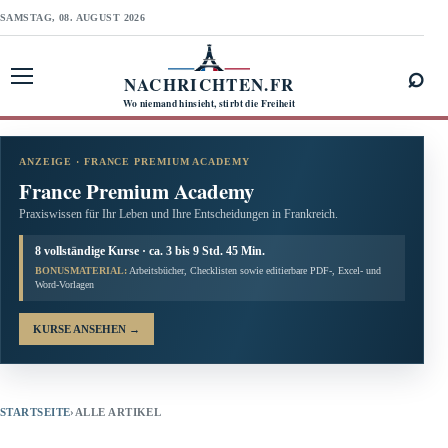
SAMSTAG, 08. AUGUST 2026
⌕
NACHRICHTEN.FR
Menü öffnen
Wo niemand hinsieht, stirbt die Freiheit
ANZEIGE · FRANCE PREMIUM ACADEMY
France Premium Academy
Praxiswissen für Ihr Leben und Ihre Entscheidungen in Frankreich.
8 vollständige Kurse · ca. 3 bis 9 Std. 45 Min.
BONUSMATERIAL:
Arbeitsbücher, Checklisten sowie editierbare PDF-, Excel- und
Word-Vorlagen
KURSE ANSEHEN
→
STARTSEITE
›
ALLE ARTIKEL