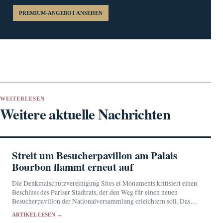
PREMIUM-ANGEBOT ANSEHEN
WEITERLESEN
Weitere aktuelle Nachrichten
Streit um Besucherpavillon am Palais
Bourbon flammt erneut auf
Die Denkmalschutzvereinigung Sites et Monuments kritisiert einen
Beschluss des Pariser Stadtrats, der den Weg für einen neuen
Besucherpavillon der Nationalversammlung erleichtern soll. Das
52,8 Millionen Euro teure Projekt war nach dem Rückzug des
ARTIKEL LESEN →
Bauantrags…