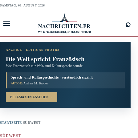
SAMSTAG, 08. AUGUST 2026
⌕
NACHRICHTEN.FR
Menü öffnen
Wo niemand hinsieht, stirbt die Freiheit
ANZEIGE · EDITIONS PHOTRA
Die Welt spricht Französisch
Wie Französisch zur Welt- und Kultursprache wurde.
Sprach- und Kulturgeschichte · verständlich erzählt
AUTOR:
Andreas M. Brucker
BEI AMAZON ANSEHEN
→
STARTSEITE
›
SÜDWEST
SÜDWEST