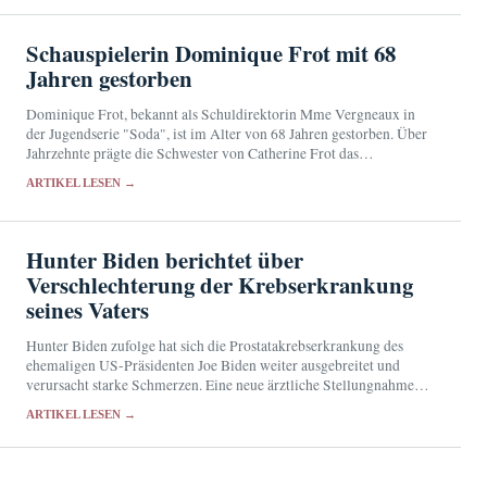
Schauspielerin Dominique Frot mit 68
Jahren gestorben
Dominique Frot, bekannt als Schuldirektorin Mme Vergneaux in
der Jugendserie "Soda", ist im Alter von 68 Jahren gestorben. Über
Jahrzehnte prägte die Schwester von Catherine Frot das
französische Kino und Fernsehen mit markanten Nebenrollen.
ARTIKEL LESEN →
Hunter Biden berichtet über
Verschlechterung der Krebserkrankung
seines Vaters
Hunter Biden zufolge hat sich die Prostatakrebserkrankung des
ehemaligen US-Präsidenten Joe Biden weiter ausgebreitet und
verursacht starke Schmerzen. Eine neue ärztliche Stellungnahme
liegt bislang nicht vor.
ARTIKEL LESEN →