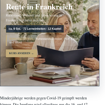
Rente in Frankreich
Ruhestand, Wohnort und Absicherung in
Frankreich planbar machen.
ca. 9 Std. · 72 Lerneinheiten · 12 Kapitel
BONUSMATERIAL:
Ruhestands-Dossier · PDF, Excel
und Word
KURS ANSEHEN
→
Minderjährige werden gegen Covid-19 geimpft werden
können. Die Impfung wird allerdings nur die 16- und 17-