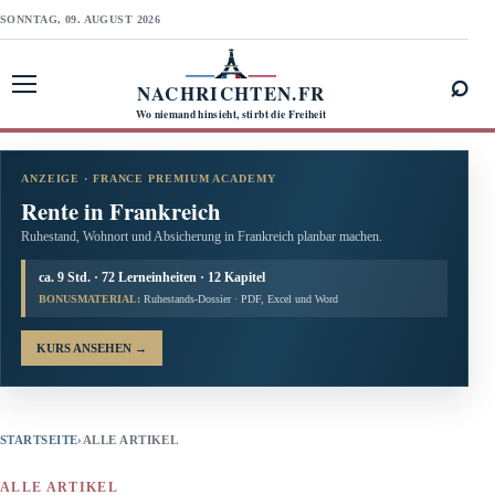
SONNTAG, 09. AUGUST 2026
⌕
NACHRICHTEN.FR
Menü öffnen
Wo niemand hinsieht, stirbt die Freiheit
ANZEIGE · FRANCE PREMIUM ACADEMY
Rente in Frankreich
Ruhestand, Wohnort und Absicherung in Frankreich planbar machen.
ca. 9 Std. · 72 Lerneinheiten · 12 Kapitel
BONUSMATERIAL:
Ruhestands-Dossier · PDF, Excel und Word
KURS ANSEHEN
→
STARTSEITE
›
ALLE ARTIKEL
ALLE ARTIKEL