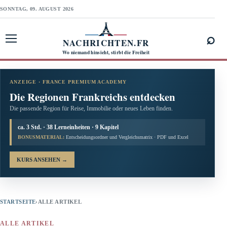
SONNTAG, 09. AUGUST 2026
⌕
NACHRICHTEN.FR
Menü öffnen
Wo niemand hinsieht, stirbt die Freiheit
ANZEIGE · FRANCE PREMIUM ACADEMY
Die Regionen Frankreichs entdecken
Die passende Region für Reise, Immobilie oder neues Leben finden.
ca. 3 Std. · 38 Lerneinheiten · 9 Kapitel
BONUSMATERIAL:
Entscheidungsordner und Vergleichsmatrix · PDF und Excel
KURS ANSEHEN
→
STARTSEITE
›
ALLE ARTIKEL
ALLE ARTIKEL