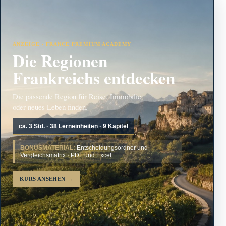
ANZEIGE · FRANCE PREMIUM ACADEMY
Die Regionen
Frankreichs entdecken
Die passende Region für Reise, Immobilie
oder neues Leben finden.
ca. 3 Std. · 38 Lerneinheiten · 9 Kapitel
BONUSMATERIAL:
Entscheidungsordner und
Vergleichsmatrix · PDF und Excel
KURS ANSEHEN
→