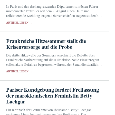
In Paris und den drei angrenzenden Départements müssen Fahrer
motorisierter Tretroller seit dem 8. August einen Helm und
reflektierende Kleidung tragen. Die verschärften Regeln stoßen bei
den Betroffenen auf geteilte Reaktionen.
ARTIKEL LESEN →
Frankreichs Hitzesommer stellt die
Krisenvorsorge auf die Probe
Die dritte Hitzewelle des Sommers verschärft die Debatte über
Frankreichs Vorbereitung auf die Klimakrise. Neue Einsatzregeln
sollen akute Gefahren begrenzen, während der Senat die staatliche
Vorsorge überprüft.
ARTIKEL LESEN →
Pariser Kundgebung fordert Freilassung
der marokkanischen Feministin Betty
Lachgar
Ein Jahr nach der Festnahme von Ibtissame "Betty" Lachgar
verlangen Menschenrechtsgruppen ihre Freilassung. Die