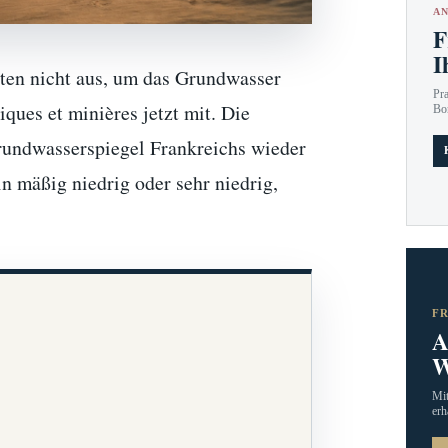
AN
F
I
ten nicht aus, um das Grundwasser
Pr
iques et minières jetzt mit. Die
Bo
rundwasserspiegel Frankreichs wieder
n mäßig niedrig oder sehr niedrig,
F
A
W
Mit
erh