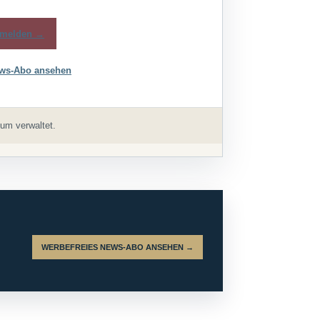
melden →
ws-Abo ansehen
um verwaltet.
WERBEFREIES NEWS-ABO ANSEHEN →