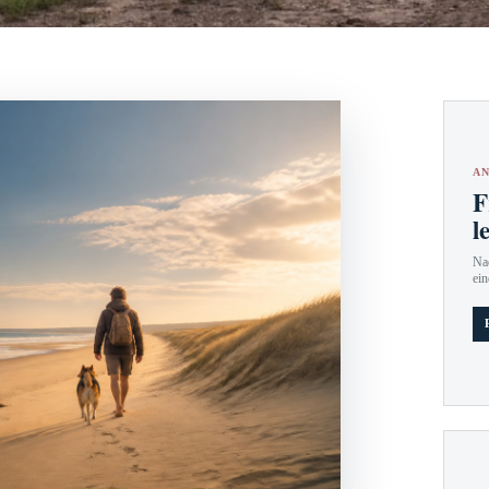
AN
F
l
Nac
ein