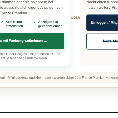
stimmen oder sie ablehnen; bei
Nachrichten.fr ohn
e ausschließlich eigene Anzeigen von
nutzen weitere Pr
 France Premium.
ODER
Kein Konto
Anzeigen klar
Einloggen / Mitg
erforderlich
gekennzeichnet
s mit Werbung weiterlesen →
News-Ab
erzeit über Googles Link „Datenschutz- und
“ am Seitenende geändert werden.
ogin, Mitgliedskonto und Abonnement werden sicher über France Premium verwalte