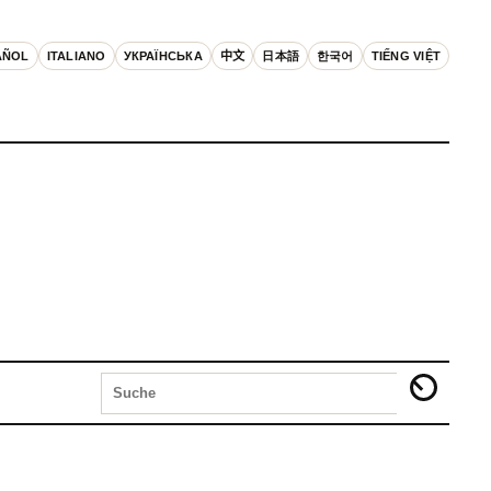
AÑOL
ITALIANO
УКРАЇНСЬКА
中文
日本語
한국어
TIẾNG VIỆT