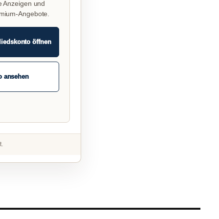
e Anzeigen und
emium-Angebote.
liedskonto öffnen
o ansehen
t.