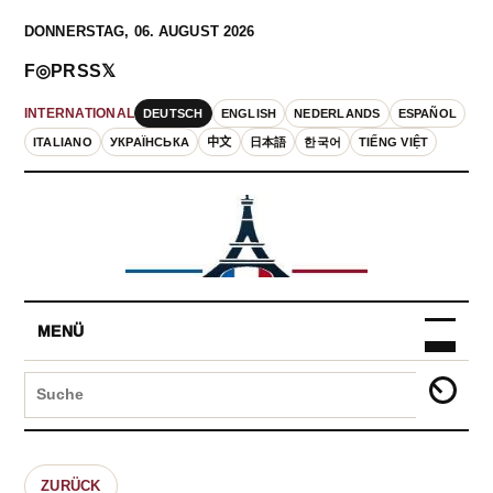
DONNERSTAG, 06. AUGUST 2026
F
◎
P
RSS
𝕏
DEUTSCH
ENGLISH
NEDERLANDS
ESPAÑOL
INTERNATIONAL
ITALIANO
УКРАЇНСЬКА
中文
日本語
한국어
TIẾNG VIỆT
MENÜ
ZURÜCK