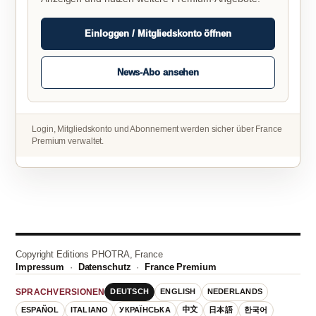
Einloggen / Mitgliedskonto öffnen
News-Abo ansehen
Login, Mitgliedskonto und Abonnement werden sicher über France
Premium verwaltet.
Copyright Editions PHOTRA, France
Impressum
·
Datenschutz
·
France Premium
DEUTSCH
ENGLISH
NEDERLANDS
SPRACHVERSIONEN
ESPAÑOL
ITALIANO
УКРАЇНСЬКА
中文
日本語
한국어