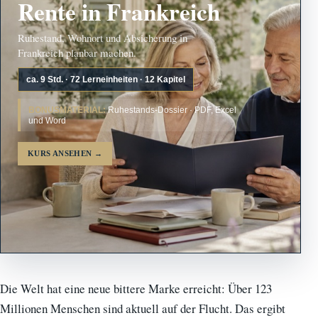
Rente in Frankreich
Ruhestand, Wohnort und Absicherung in
Frankreich planbar machen.
ca. 9 Std. · 72 Lerneinheiten · 12 Kapitel
BONUSMATERIAL:
Ruhestands-Dossier · PDF, Excel
und Word
KURS ANSEHEN
→
Die Welt hat eine neue bittere Marke erreicht: Über 123
Millionen Menschen sind aktuell auf der Flucht. Das ergibt