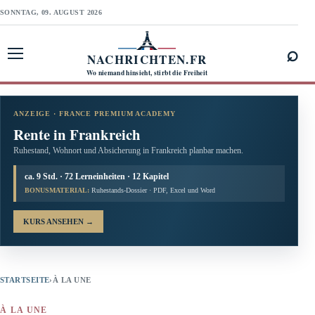
SONNTAG, 09. AUGUST 2026
⌕
NACHRICHTEN.FR
Menü öffnen
Wo niemand hinsieht, stirbt die Freiheit
ANZEIGE · FRANCE PREMIUM ACADEMY
Rente in Frankreich
Ruhestand, Wohnort und Absicherung in Frankreich planbar machen.
ca. 9 Std. · 72 Lerneinheiten · 12 Kapitel
BONUSMATERIAL:
Ruhestands-Dossier · PDF, Excel und Word
KURS ANSEHEN
→
STARTSEITE
›
À LA UNE
À LA UNE