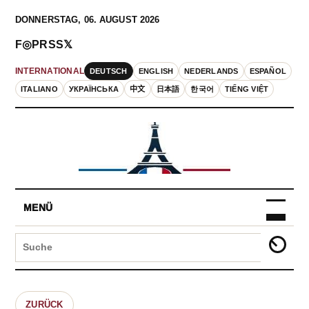
DONNERSTAG, 06. AUGUST 2026
F
◎
P
RSS
𝕏
DEUTSCH
ENGLISH
NEDERLANDS
ESPAÑOL
INTERNATIONAL
ITALIANO
УКРАЇНСЬКА
中文
日本語
한국어
TIẾNG VIỆT
MENÜ
ZURÜCK