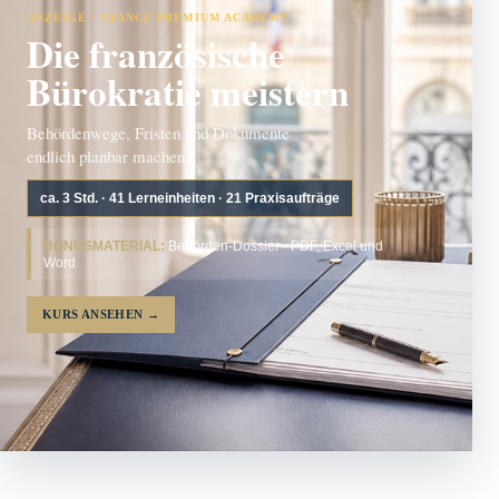
ANZEIGE · FRANCE PREMIUM ACADEMY
Die französische
Bürokratie meistern
Behördenwege, Fristen und Dokumente
endlich planbar machen.
ca. 3 Std. · 41 Lerneinheiten · 21 Praxisaufträge
BONUSMATERIAL:
Behörden-Dossier · PDF, Excel und
Word
KURS ANSEHEN
→