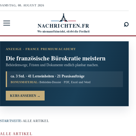
SAMSTAG, 08. AUGUST 2026
⌕
NACHRICHTEN.FR
Menü öffnen
Wo niemand hinsieht, stirbt die Freiheit
ANZEIGE · FRANCE PREMIUM ACADEMY
Die französische Bürokratie meistern
Behördenwege, Fristen und Dokumente endlich planbar machen.
ca. 3 Std. · 41 Lerneinheiten · 21 Praxisaufträge
BONUSMATERIAL:
Behörden-Dossier · PDF, Excel und Word
KURS ANSEHEN
→
STARTSEITE
›
ALLE ARTIKEL
ALLE ARTIKEL