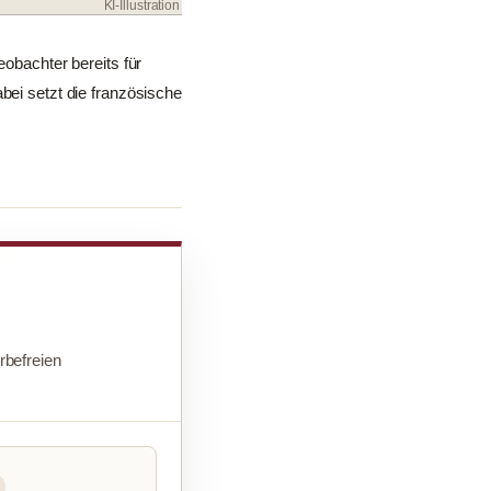
KI-Illustration
eobachter bereits für
bei setzt die französische
befreien