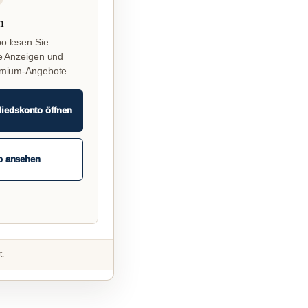
n
o lesen Sie
e Anzeigen und
emium-Angebote.
liedskonto öffnen
o ansehen
t.