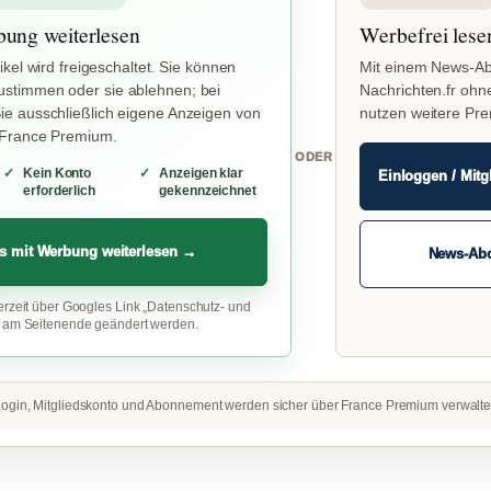
bung weiterlesen
Werbefrei lese
ikel wird freigeschaltet. Sie können
Mit einem News-Ab
stimmen oder sie ablehnen; bei
Nachrichten.fr ohn
e ausschließlich eigene Anzeigen von
nutzen weitere Pr
 France Premium.
ODER
Kein Konto
Anzeigen klar
Einloggen / Mitg
erforderlich
gekennzeichnet
s mit Werbung weiterlesen →
News-Ab
erzeit über Googles Link „Datenschutz- und
“ am Seitenende geändert werden.
ogin, Mitgliedskonto und Abonnement werden sicher über France Premium verwalte