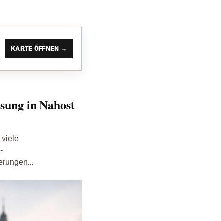
KARTE ÖFFNEN →
ösung in Nahost
 viele
-
erungen...