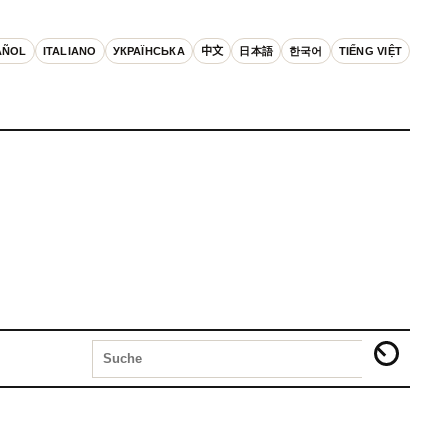
AÑOL
ITALIANO
УКРАЇНСЬКА
中文
日本語
한국어
TIẾNG VIỆT