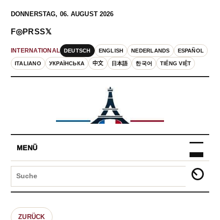
DONNERSTAG, 06. AUGUST 2026
F
◎
P
RSS
𝕏
DEUTSCH
ENGLISH
NEDERLANDS
ESPAÑOL
INTERNATIONAL
ITALIANO
УКРАЇНСЬКА
中文
日本語
한국어
TIẾNG VIỆT
MENÜ
ZURÜCK