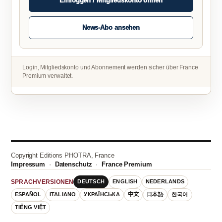
Einloggen / Mitgliedskonto öffnen
News-Abo ansehen
Login, Mitgliedskonto und Abonnement werden sicher über France
Premium verwaltet.
Copyright Editions PHOTRA, France
Impressum
·
Datenschutz
·
France Premium
DEUTSCH
ENGLISH
NEDERLANDS
SPRACHVERSIONEN
ESPAÑOL
ITALIANO
УКРАЇНСЬКА
中文
日本語
한국어
TIẾNG VIỆT