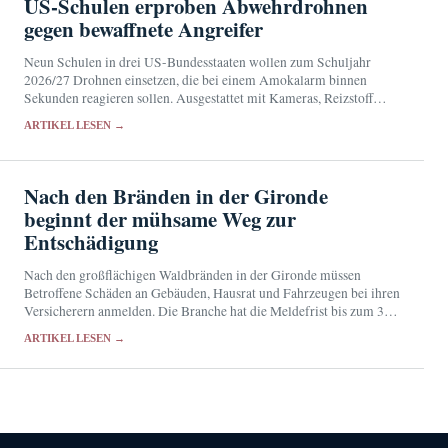
US-Schulen erproben Abwehrdrohnen
gegen bewaffnete Angreifer
Neun Schulen in drei US-Bundesstaaten wollen zum Schuljahr
2026/27 Drohnen einsetzen, die bei einem Amokalarm binnen
Sekunden reagieren sollen. Ausgestattet mit Kameras, Reizstoff
sowie Licht- und Tonsignalen sollen sie Angreifer stören und der
ARTIKEL LESEN →
Polizei…
Nach den Bränden in der Gironde
beginnt der mühsame Weg zur
Entschädigung
Nach den großflächigen Waldbränden in der Gironde müssen
Betroffene Schäden an Gebäuden, Hausrat und Fahrzeugen bei ihren
Versicherern anmelden. Die Branche hat die Meldefrist bis zum 31.
August verlängert und Hilfen für die vorübergehende…
ARTIKEL LESEN →