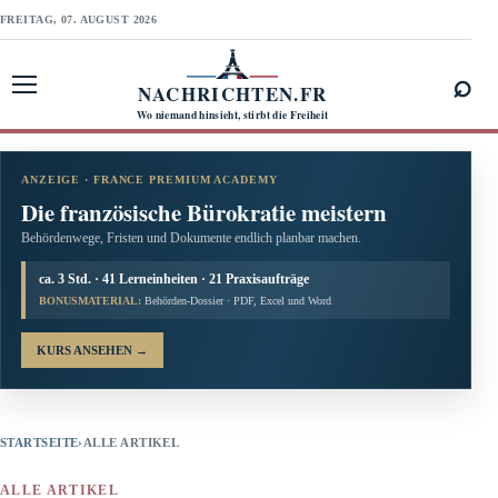
FREITAG, 07. AUGUST 2026
⌕
NACHRICHTEN.FR
Menü öffnen
Wo niemand hinsieht, stirbt die Freiheit
ANZEIGE · FRANCE PREMIUM ACADEMY
Die französische Bürokratie meistern
Behördenwege, Fristen und Dokumente endlich planbar machen.
ca. 3 Std. · 41 Lerneinheiten · 21 Praxisaufträge
BONUSMATERIAL:
Behörden-Dossier · PDF, Excel und Word
KURS ANSEHEN
→
STARTSEITE
›
ALLE ARTIKEL
ALLE ARTIKEL