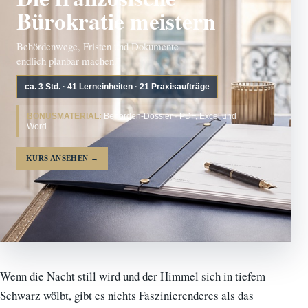
Bürokratie meistern
Behördenwege, Fristen und Dokumente
endlich planbar machen.
ca. 3 Std. · 41 Lerneinheiten · 21 Praxisaufträge
BONUSMATERIAL:
Behörden-Dossier · PDF, Excel und
Word
KURS ANSEHEN
→
Wenn die Nacht still wird und der Himmel sich in tiefem
Schwarz wölbt, gibt es nichts Faszinierenderes als das