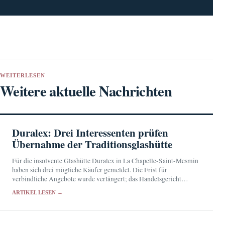
WEITERLESEN
Weitere aktuelle Nachrichten
Duralex: Drei Interessenten prüfen
Übernahme der Traditionsglashütte
Für die insolvente Glashütte Duralex in La Chapelle-Saint-Mesmin
haben sich drei mögliche Käufer gemeldet. Die Frist für
verbindliche Angebote wurde verlängert; das Handelsgericht
Orléans will die Übernahmepläne am 17. September 2026 prüfen.
ARTIKEL LESEN →