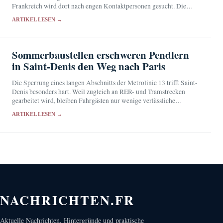
Frankreich wird dort nach engen Kontaktpersonen gesucht. Die
Behörden halten das Übertragungsrisiko für sehr gering.
ARTIKEL LESEN →
Sommerbaustellen erschweren Pendlern
in Saint-Denis den Weg nach Paris
Die Sperrung eines langen Abschnitts der Metrolinie 13 trifft Saint-
Denis besonders hart. Weil zugleich an RER- und Tramstrecken
gearbeitet wird, bleiben Fahrgästen nur wenige verlässliche
Ausweichrouten.
ARTIKEL LESEN →
NACHRICHTEN.FR
Aktuelle Nachrichten, Hintergründe und praktische