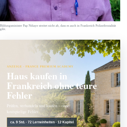
Bildungsminister Pap Ndiaye streitet nicht ab, dass es auch in Frankreich Polizeibrutalität
gibt.
ANZEIGE · FRANCE PREMIUM ACADEMY
Haus kaufen in
Frankreich ohne teure
Fehler
Prüfen, verhandeln und kaufen – ohne
kostspielige Fehler.
ca. 9 Std. · 72 Lerneinheiten · 12 Kapitel