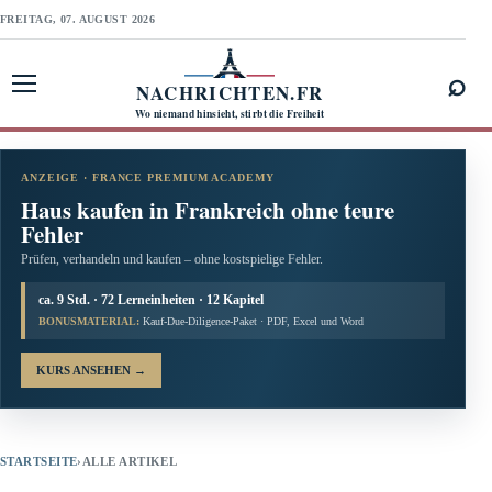
FREITAG, 07. AUGUST 2026
⌕
NACHRICHTEN.FR
Menü öffnen
Wo niemand hinsieht, stirbt die Freiheit
ANZEIGE · FRANCE PREMIUM ACADEMY
Haus kaufen in Frankreich ohne teure
Fehler
Prüfen, verhandeln und kaufen – ohne kostspielige Fehler.
ca. 9 Std. · 72 Lerneinheiten · 12 Kapitel
BONUSMATERIAL:
Kauf-Due-Diligence-Paket · PDF, Excel und Word
KURS ANSEHEN
→
STARTSEITE
›
ALLE ARTIKEL