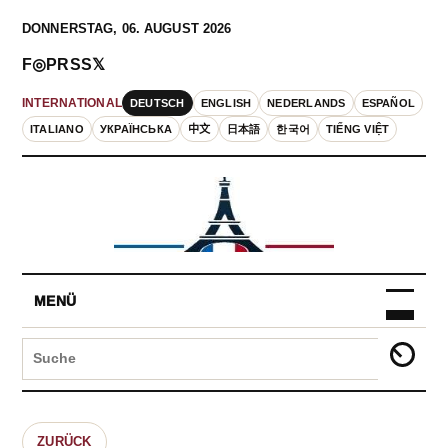
DONNERSTAG, 06. AUGUST 2026
F
◎
P
RSS
𝕏
DEUTSCH
ENGLISH
NEDERLANDS
ESPAÑOL
INTERNATIONAL
ITALIANO
УКРАЇНСЬКА
中文
日本語
한국어
TIẾNG VIỆT
MENÜ
ZURÜCK