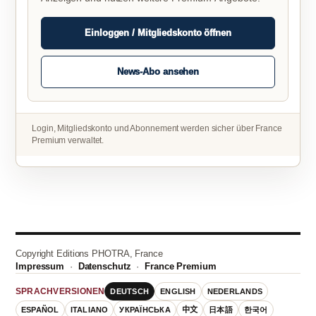
Einloggen / Mitgliedskonto öffnen
News-Abo ansehen
Login, Mitgliedskonto und Abonnement werden sicher über France
Premium verwaltet.
Copyright Editions PHOTRA, France
Impressum
·
Datenschutz
·
France Premium
DEUTSCH
ENGLISH
NEDERLANDS
SPRACHVERSIONEN
ESPAÑOL
ITALIANO
УКРАЇНСЬКА
中文
日本語
한국어