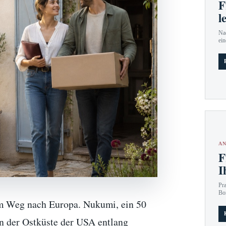
F
l
Nac
ein
AN
F
I
Pr
Bo
dem Weg nach Europa. Nukumi, ein 50
an der Ostküste der USA entlang