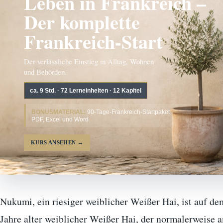
Leben in Frankreich –
Der komplette
Frankreich-Start
Der verlässliche Einstieg in Alltag, Wohnen
und Behörden.
ca. 9 Std. · 72 Lerneinheiten · 12 Kapitel
BONUSMATERIAL:
90-Tage-Frankreich-Startpaket ·
PDF, Excel und Word
KURS ANSEHEN
→
Nukumi, ein riesiger weiblicher Weißer Hai, ist auf 
Jahre alter weiblicher Weißer Hai, der normalerweise 