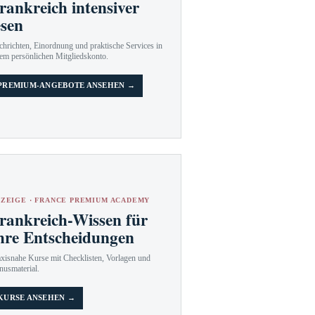
rankreich intensiver
esen
hrichten, Einordnung und praktische Services in
em persönlichen Mitgliedskonto.
PREMIUM-ANGEBOTE ANSEHEN →
ZEIGE · FRANCE PREMIUM ACADEMY
rankreich-Wissen für
hre Entscheidungen
axisnahe Kurse mit Checklisten, Vorlagen und
nusmaterial.
KURSE ANSEHEN →