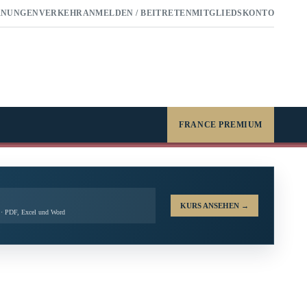
RNUNGEN
VERKEHR
ANMELDEN / BEITRETEN
MITGLIEDSKONTO
FRANCE PREMIUM
KURS ANSEHEN
→
t · PDF, Excel und Word