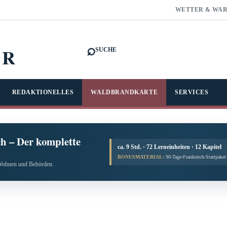
WETTER & WA
⌕
FR
SUCHE
REDAKTIONELLES
WALDBRANDKARTE
SERVICES
h – Der komplette
ca. 9 Std. · 72 Lerneinheiten · 12 Kapitel
BONUSMATERIAL:
90-Tage-Frankreich-Startpake
, Wohnen und Behörden.