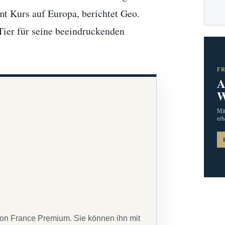
t Kurs auf Europa, berichtet Geo.
Tier für seine beeindruckenden
F
A
W
Mit
erh
von France Premium. Sie können ihn mit