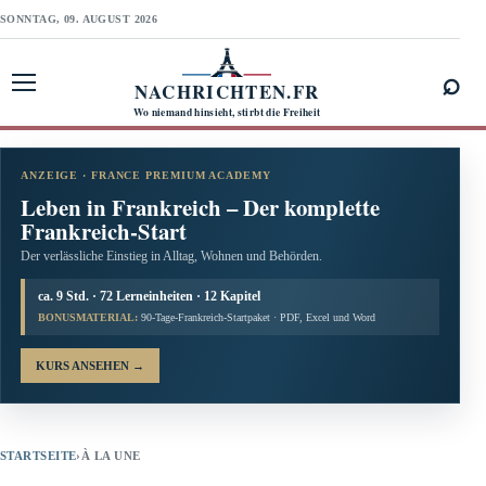
SONNTAG, 09. AUGUST 2026
⌕
NACHRICHTEN.FR
Menü öffnen
Wo niemand hinsieht, stirbt die Freiheit
ANZEIGE · FRANCE PREMIUM ACADEMY
Leben in Frankreich – Der komplette
Frankreich-Start
Der verlässliche Einstieg in Alltag, Wohnen und Behörden.
ca. 9 Std. · 72 Lerneinheiten · 12 Kapitel
BONUSMATERIAL:
90-Tage-Frankreich-Startpaket · PDF, Excel und Word
KURS ANSEHEN
→
STARTSEITE
›
À LA UNE