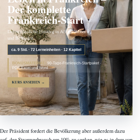
Der komplette
Frankreich-Start
Der verlässliche Einstieg in Alltag, Wohnen
und Behörden.
ca. 9 Std. · 72 Lerneinheiten · 12 Kapitel
BONUSMATERIAL:
90-Tage-Frankreich-Startpaket ·
PDF, Excel und Word
KURS ANSEHEN
→
Der Präsident fordert die Bevölkerung aber außerdem dazu
auf, den Stromverbrauch um 10% zu senken, wie es in dem von