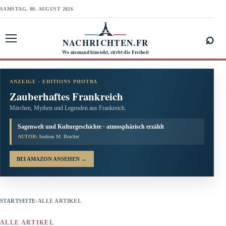
SAMSTAG, 08. AUGUST 2026
⌕
NACHRICHTEN.FR
Menü öffnen
Wo niemand hinsieht, stirbt die Freiheit
ANZEIGE · EDITIONS PHOTRA
Zauberhaftes Frankreich
Märchen, Mythen und Legenden aus Frankreich.
Sagenwelt und Kulturgeschichte · atmosphärisch erzählt
AUTOR:
Andreas M. Brucker
BEI AMAZON ANSEHEN
→
STARTSEITE
›
ALLE ARTIKEL
ALLE ARTIKEL