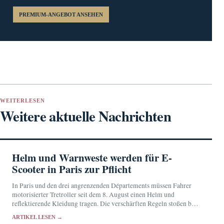
PREMIUM-ANGEBOT ANSEHEN
WEITERLESEN
Weitere aktuelle Nachrichten
Helm und Warnweste werden für E-
Scooter in Paris zur Pflicht
In Paris und den drei angrenzenden Départements müssen Fahrer
motorisierter Tretroller seit dem 8. August einen Helm und
reflektierende Kleidung tragen. Die verschärften Regeln stoßen bei
den Betroffenen auf geteilte Reaktionen.
ARTIKEL LESEN →