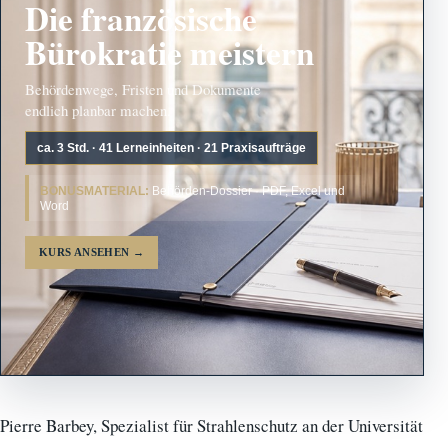
Die französische
Bürokratie meistern
Behördenwege, Fristen und Dokumente
endlich planbar machen.
ca. 3 Std. · 41 Lerneinheiten · 21 Praxisaufträge
BONUSMATERIAL:
Behörden-Dossier · PDF, Excel und
Word
KURS ANSEHEN
→
Pierre Barbey, Spezialist für Strahlenschutz an der Universität