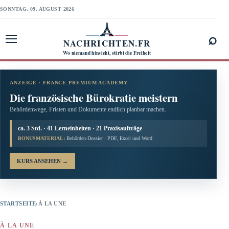
SONNTAG, 09. AUGUST 2026
⌕
NACHRICHTEN.FR
Menü öffnen
Wo niemand hinsieht, stirbt die Freiheit
ANZEIGE · FRANCE PREMIUM ACADEMY
Die französische Bürokratie meistern
Behördenwege, Fristen und Dokumente endlich planbar machen.
ca. 3 Std. · 41 Lerneinheiten · 21 Praxisaufträge
BONUSMATERIAL:
Behörden-Dossier · PDF, Excel und Word
KURS ANSEHEN
→
STARTSEITE
›
À LA UNE
À LA UNE