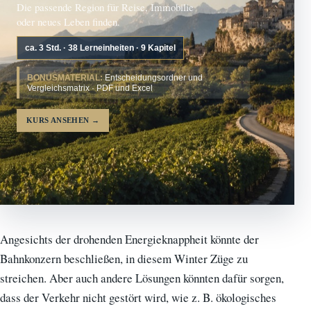
Die passende Region für Reise, Immobilie
oder neues Leben finden.
ca. 3 Std. · 38 Lerneinheiten · 9 Kapitel
BONUSMATERIAL:
Entscheidungsordner und
Vergleichsmatrix · PDF und Excel
KURS ANSEHEN
→
Angesichts der drohenden Energieknappheit könnte der
Bahnkonzern beschließen, in diesem Winter Züge zu
streichen. Aber auch andere Lösungen könnten dafür sorgen,
dass der Verkehr nicht gestört wird, wie z. B. ökologisches