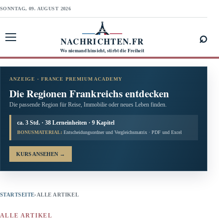
SONNTAG, 09. AUGUST 2026
⌕
NACHRICHTEN.FR
Menü öffnen
Wo niemand hinsieht, stirbt die Freiheit
ANZEIGE · FRANCE PREMIUM ACADEMY
Die Regionen Frankreichs entdecken
Die passende Region für Reise, Immobilie oder neues Leben finden.
ca. 3 Std. · 38 Lerneinheiten · 9 Kapitel
BONUSMATERIAL:
Entscheidungsordner und Vergleichsmatrix · PDF und Excel
KURS ANSEHEN
→
STARTSEITE
›
ALLE ARTIKEL
ALLE ARTIKEL