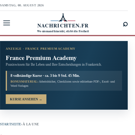
SAMSTAG, 08. AUGUST 2026
⌕
NACHRICHTEN.FR
Menü öffnen
Wo niemand hinsieht, stirbt die Freiheit
ANZEIGE · FRANCE PREMIUM ACADEMY
France Premium Academy
Praxiswissen für Ihr Leben und Ihre Entscheidungen in Frankreich.
8 vollständige Kurse · ca. 3 bis 9 Std. 45 Min.
BONUSMATERIAL:
Arbeitsbücher, Checklisten sowie editierbare PDF-, Excel- und
Word-Vorlagen
KURSE ANSEHEN
→
STARTSEITE
›
À LA UNE