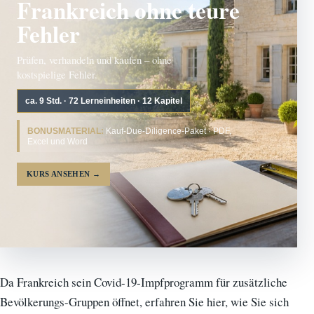
Frankreich ohne teure
Fehler
Prüfen, verhandeln und kaufen – ohne
kostspielige Fehler.
ca. 9 Std. · 72 Lerneinheiten · 12 Kapitel
BONUSMATERIAL:
Kauf-Due-Diligence-Paket · PDF,
Excel und Word
KURS ANSEHEN
→
Da Frankreich sein Covid-19-Impfprogramm für zusätzliche
Bevölkerungs-Gruppen öffnet, erfahren Sie hier, wie Sie sich