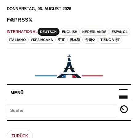
DONNERSTAG, 06. AUGUST 2026
F
◎
P
RSS
𝕏
DEUTSCH
ENGLISH
NEDERLANDS
ESPAÑOL
INTERNATIONAL
ITALIANO
УКРАЇНСЬКА
中文
日本語
한국어
TIẾNG VIỆT
MENÜ
ZURÜCK