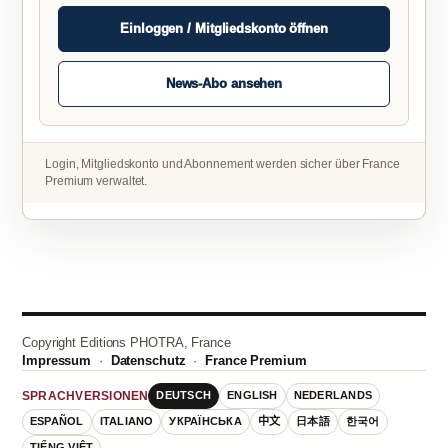
Einloggen / Mitgliedskonto öffnen
News-Abo ansehen
Login, Mitgliedskonto und Abonnement werden sicher über France
Premium verwaltet.
Copyright Editions PHOTRA, France
Impressum
·
Datenschutz
·
France Premium
DEUTSCH
ENGLISH
NEDERLANDS
SPRACHVERSIONEN
ESPAÑOL
ITALIANO
УКРАЇНСЬКА
中文
日本語
한국어
TIẾNG VIỆT