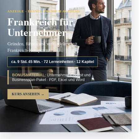
ANZEIGE · FRANCE PREMIUM ACADEMY
Frankreich für
Unternehmer
Gründen, führen und verhandeln – mit
Frankreich-Kompetenz.
ca. 9 Std. 45 Min. · 72 Lerneinheiten · 12 Kapitel
BONUSMATERIAL:
Unternehmer-Cockpit und
Businessplan-Paket · PDF, Excel und Word
KURS ANSEHEN
→