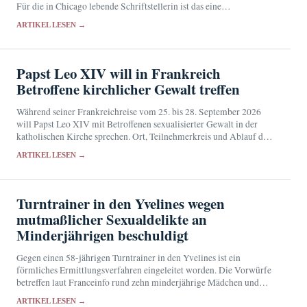
Für die in Chicago lebende Schriftstellerin ist das eine
bemerkenswerte Anerkennung ihres englischsprachigen Werks.
ARTIKEL LESEN →
Papst Leo XIV will in Frankreich
Betroffene kirchlicher Gewalt treffen
Während seiner Frankreichreise vom 25. bis 28. September 2026
will Papst Leo XIV mit Betroffenen sexualisierter Gewalt in der
katholischen Kirche sprechen. Ort, Teilnehmerkreis und Ablauf der
Begegnung sind noch nicht bekannt.
ARTIKEL LESEN →
Turntrainer in den Yvelines wegen
mutmaßlicher Sexualdelikte an
Minderjährigen beschuldigt
Gegen einen 58-jährigen Turntrainer in den Yvelines ist ein
förmliches Ermittlungsverfahren eingeleitet worden. Die Vorwürfe
betreffen laut Franceinfo rund zehn minderjährige Mädchen und
reichen von sexuellen Übergriffen bis zu Belästigung und Gewalt.
ARTIKEL LESEN →