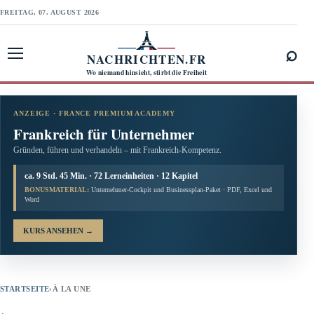
FREITAG, 07. AUGUST 2026
⌕
NACHRICHTEN.FR
Menü öffnen
Wo niemand hinsieht, stirbt die Freiheit
ANZEIGE · FRANCE PREMIUM ACADEMY
Frankreich für Unternehmer
Gründen, führen und verhandeln – mit Frankreich-Kompetenz.
ca. 9 Std. 45 Min. · 72 Lerneinheiten · 12 Kapitel
BONUSMATERIAL:
Unternehmer-Cockpit und Businessplan-Paket · PDF, Excel und
Word
KURS ANSEHEN
→
STARTSEITE
›
À LA UNE