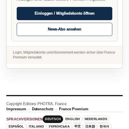
Einloggen / Mitgliedskonto öffnen
News-Abo ansehen
Login, Mitgliedskonto und Abonnement werden sicher über France
Premium verwaltet.
Copyright Editions PHOTRA, France
Impressum
·
Datenschutz
·
France Premium
DEUTSCH
ENGLISH
NEDERLANDS
SPRACHVERSIONEN
ESPAÑOL
ITALIANO
УКРАЇНСЬКА
中文
日本語
한국어