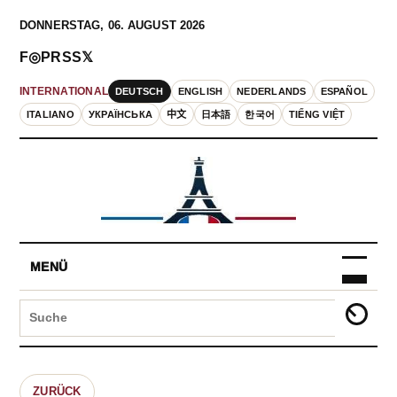
DONNERSTAG, 06. AUGUST 2026
F
◎
P
RSS
𝕏
DEUTSCH
ENGLISH
NEDERLANDS
ESPAÑOL
INTERNATIONAL
ITALIANO
УКРАЇНСЬКА
中文
日本語
한국어
TIẾNG VIỆT
MENÜ
ZURÜCK