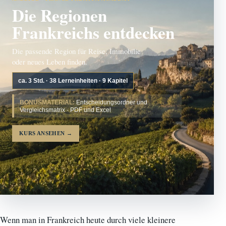
Die Regionen
Frankreichs entdecken
Die passende Region für Reise, Immobilie
oder neues Leben finden.
ca. 3 Std. · 38 Lerneinheiten · 9 Kapitel
BONUSMATERIAL:
Entscheidungsordner und
Vergleichsmatrix · PDF und Excel
KURS ANSEHEN
→
Wenn man in Frankreich heute durch viele kleinere