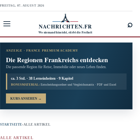
FREITAG, 07. AUGUST 2026
⌕
NACHRICHTEN.FR
Menü öffnen
Wo niemand hinsieht, stirbt die Freiheit
ANZEIGE · FRANCE PREMIUM ACADEMY
Die Regionen Frankreichs entdecken
Die passende Region für Reise, Immobilie oder neues Leben finden.
ca. 3 Std. · 38 Lerneinheiten · 9 Kapitel
BONUSMATERIAL:
Entscheidungsordner und Vergleichsmatrix · PDF und Excel
KURS ANSEHEN
→
STARTSEITE
›
ALLE ARTIKEL
ALLE ARTIKEL