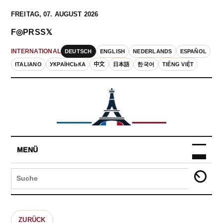
FREITAG, 07. AUGUST 2026
F
◎
P
RSS
𝕏
DEUTSCH
ENGLISH
NEDERLANDS
ESPAÑOL
INTERNATIONAL
ITALIANO
УКРАЇНСЬКА
中文
日本語
한국어
TIẾNG VIỆT
MENÜ
ZURÜCK