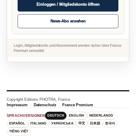
Einloggen / Mitgliedskonto öffnen
News-Abo ansehen
Login, Mitgliedskonto und Abonnement werden sicher über France
Premium verwaltet.
Copyright Editions PHOTRA, France
Impressum
·
Datenschutz
·
France Premium
DEUTSCH
ENGLISH
NEDERLANDS
SPRACHVERSIONEN
ESPAÑOL
ITALIANO
УКРАЇНСЬКА
中文
日本語
한국어
TIẾNG VIỆT