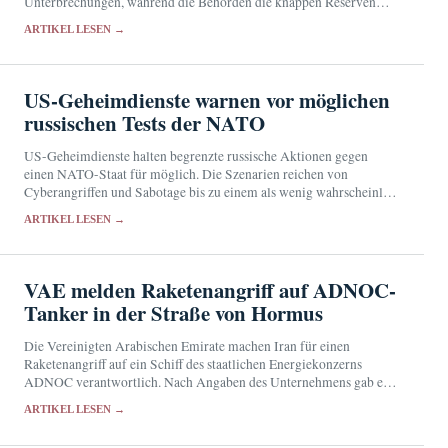
Unterbrechungen, während die Behörden die knappen Reserven
durch sparsamere Schleusungen zu schonen versuchen.
ARTIKEL LESEN →
US-Geheimdienste warnen vor möglichen
russischen Tests der NATO
US-Geheimdienste halten begrenzte russische Aktionen gegen
einen NATO-Staat für möglich. Die Szenarien reichen von
Cyberangriffen und Sabotage bis zu einem als wenig wahrscheinlich
bewerteten militärischen Vorstoß.
ARTIKEL LESEN →
VAE melden Raketenangriff auf ADNOC-
Tanker in der Straße von Hormus
Die Vereinigten Arabischen Emirate machen Iran für einen
Raketenangriff auf ein Schiff des staatlichen Energiekonzerns
ADNOC verantwortlich. Nach Angaben des Unternehmens gab es
keine Verletzten.
ARTIKEL LESEN →