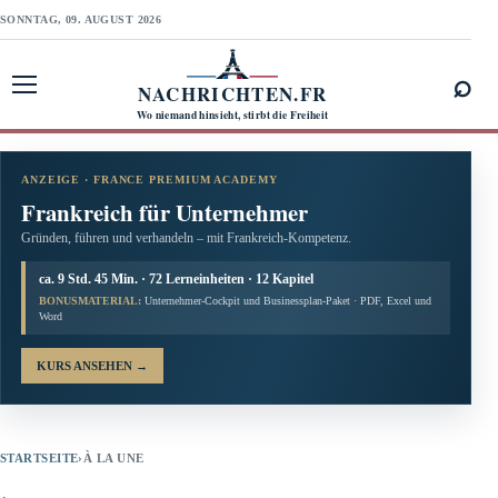
SONNTAG, 09. AUGUST 2026
⌕
NACHRICHTEN.FR
Menü öffnen
Wo niemand hinsieht, stirbt die Freiheit
ANZEIGE · FRANCE PREMIUM ACADEMY
Frankreich für Unternehmer
Gründen, führen und verhandeln – mit Frankreich-Kompetenz.
ca. 9 Std. 45 Min. · 72 Lerneinheiten · 12 Kapitel
BONUSMATERIAL:
Unternehmer-Cockpit und Businessplan-Paket · PDF, Excel und
Word
KURS ANSEHEN
→
STARTSEITE
›
À LA UNE