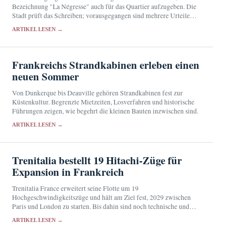
Bezeichnung "La Négresse" auch für das Quartier aufzugeben. Die
Stadt prüft das Schreiben; vorausgegangen sind mehrere Urteile
und die Umbenennung einer Straße.
ARTIKEL LESEN →
Frankreichs Strandkabinen erleben einen
neuen Sommer
Von Dunkerque bis Deauville gehören Strandkabinen fest zur
Küstenkultur. Begrenzte Mietzeiten, Losverfahren und historische
Führungen zeigen, wie begehrt die kleinen Bauten inzwischen sind.
ARTIKEL LESEN →
Trenitalia bestellt 19 Hitachi-Züge für
Expansion in Frankreich
Trenitalia France erweitert seine Flotte um 19
Hochgeschwindigkeitszüge und hält am Ziel fest, 2029 zwischen
Paris und London zu starten. Bis dahin sind noch technische und
regulatorische Hürden zu überwinden.
ARTIKEL LESEN →