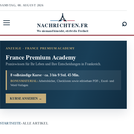
SAMSTAG, 08. AUGUST 2026
⌕
NACHRICHTEN.FR
Menü öffnen
Wo niemand hinsieht, stirbt die Freiheit
ANZEIGE · FRANCE PREMIUM ACADEMY
France Premium Academy
Praxiswissen für Ihr Leben und Ihre Entscheidungen in Frankreich.
8 vollständige Kurse · ca. 3 bis 9 Std. 45 Min.
BONUSMATERIAL:
Arbeitsbücher, Checklisten sowie editierbare PDF-, Excel- und
Word-Vorlagen
KURSE ANSEHEN
→
STARTSEITE
›
ALLE ARTIKEL