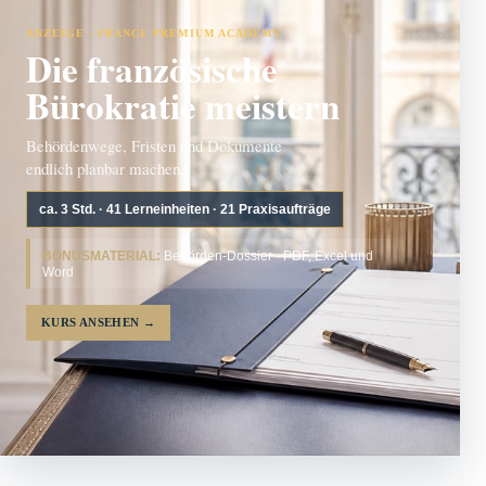
ANZEIGE · FRANCE PREMIUM ACADEMY
Die französische
Bürokratie meistern
Behördenwege, Fristen und Dokumente
endlich planbar machen.
ca. 3 Std. · 41 Lerneinheiten · 21 Praxisaufträge
BONUSMATERIAL:
Behörden-Dossier · PDF, Excel und
Word
KURS ANSEHEN
→