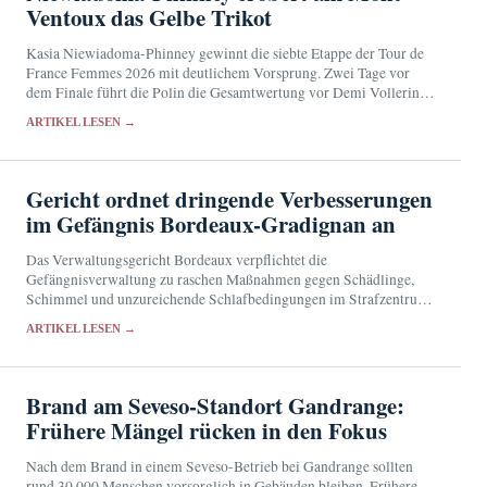
Ventoux das Gelbe Trikot
Kasia Niewiadoma-Phinney gewinnt die siebte Etappe der Tour de
France Femmes 2026 mit deutlichem Vorsprung. Zwei Tage vor
dem Finale führt die Polin die Gesamtwertung vor Demi Vollering
an.
ARTIKEL LESEN →
Gericht ordnet dringende Verbesserungen
im Gefängnis Bordeaux-Gradignan an
Das Verwaltungsgericht Bordeaux verpflichtet die
Gefängnisverwaltung zu raschen Maßnahmen gegen Schädlinge,
Schimmel und unzureichende Schlafbedingungen im Strafzentrum
Bordeaux-Gradignan.
ARTIKEL LESEN →
Brand am Seveso-Standort Gandrange:
Frühere Mängel rücken in den Fokus
Nach dem Brand in einem Seveso-Betrieb bei Gandrange sollten
rund 30.000 Menschen vorsorglich in Gebäuden bleiben. Frühere