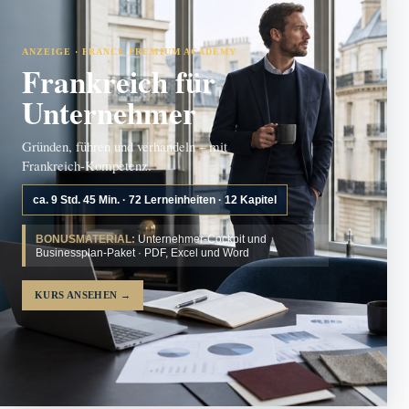
ANZEIGE · FRANCE PREMIUM ACADEMY
Frankreich für
Unternehmer
Gründen, führen und verhandeln – mit
Frankreich-Kompetenz.
ca. 9 Std. 45 Min. · 72 Lerneinheiten · 12 Kapitel
BONUSMATERIAL:
Unternehmer-Cockpit und
Businessplan-Paket · PDF, Excel und Word
KURS ANSEHEN
→