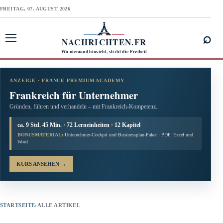
FREITAG, 07. AUGUST 2026
⌕
NACHRICHTEN.FR
Menü öffnen
Wo niemand hinsieht, stirbt die Freiheit
ANZEIGE · FRANCE PREMIUM ACADEMY
Frankreich für Unternehmer
Gründen, führen und verhandeln – mit Frankreich-Kompetenz.
ca. 9 Std. 45 Min. · 72 Lerneinheiten · 12 Kapitel
BONUSMATERIAL:
Unternehmer-Cockpit und Businessplan-Paket · PDF, Excel und
Word
KURS ANSEHEN
→
STARTSEITE
›
ALLE ARTIKEL