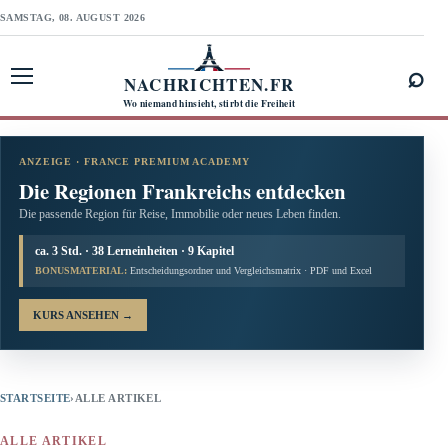
SAMSTAG, 08. AUGUST 2026
⌕
NACHRICHTEN.FR
Menü öffnen
Wo niemand hinsieht, stirbt die Freiheit
ANZEIGE · FRANCE PREMIUM ACADEMY
Die Regionen Frankreichs entdecken
Die passende Region für Reise, Immobilie oder neues Leben finden.
ca. 3 Std. · 38 Lerneinheiten · 9 Kapitel
BONUSMATERIAL:
Entscheidungsordner und Vergleichsmatrix · PDF und Excel
KURS ANSEHEN
→
STARTSEITE
›
ALLE ARTIKEL
ALLE ARTIKEL