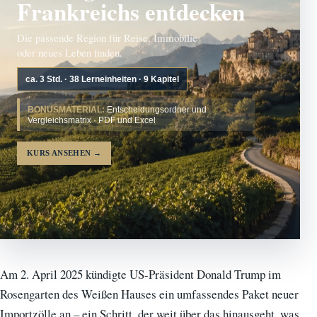
Frankreichs entdecken
Die passende Region für Reise, Immobilie
oder neues Leben finden.
ca. 3 Std. · 38 Lerneinheiten · 9 Kapitel
BONUSMATERIAL:
Entscheidungsordner und
Vergleichsmatrix · PDF und Excel
KURS ANSEHEN
→
Am 2. April 2025 kündigte US-Präsident Donald Trump im
Rosengarten des Weißen Hauses ein umfassendes Paket neuer
Importzölle an – ein Schritt, der weit über das hinausgeht, was