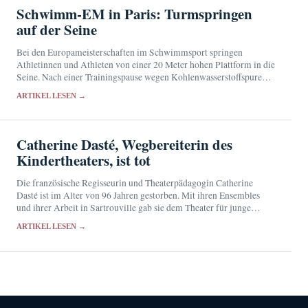
Schwimm-EM in Paris: Turmspringen
auf der Seine
Bei den Europameisterschaften im Schwimmsport springen
Athletinnen und Athleten von einer 20 Meter hohen Plattform in die
Seine. Nach einer Trainingspause wegen Kohlenwasserstoffspuren
konnte der Wettbewerb nahe dem Eiffelturm fortgesetzt werden.
ARTIKEL LESEN →
Catherine Dasté, Wegbereiterin des
Kindertheaters, ist tot
Die französische Regisseurin und Theaterpädagogin Catherine
Dasté ist im Alter von 96 Jahren gestorben. Mit ihren Ensembles
und ihrer Arbeit in Sartrouville gab sie dem Theater für junge
Zuschauer eine künstlerische Eigenständigkeit.
ARTIKEL LESEN →