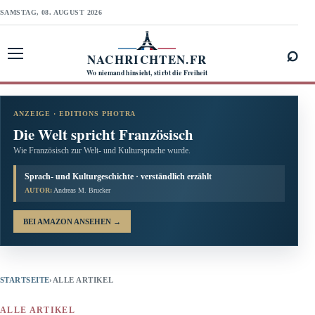
SAMSTAG, 08. AUGUST 2026
⌕
NACHRICHTEN.FR
Menü öffnen
Wo niemand hinsieht, stirbt die Freiheit
ANZEIGE · EDITIONS PHOTRA
Die Welt spricht Französisch
Wie Französisch zur Welt- und Kultursprache wurde.
Sprach- und Kulturgeschichte · verständlich erzählt
AUTOR:
Andreas M. Brucker
BEI AMAZON ANSEHEN
→
STARTSEITE
›
ALLE ARTIKEL
ALLE ARTIKEL