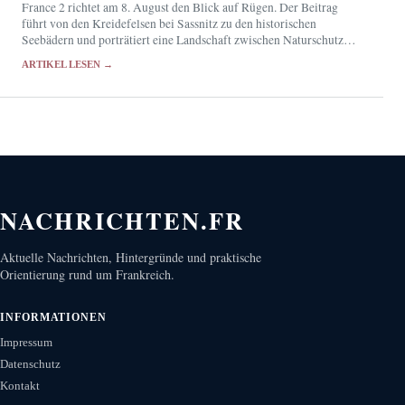
France 2 richtet am 8. August den Blick auf Rügen. Der Beitrag
führt von den Kreidefelsen bei Sassnitz zu den historischen
Seebädern und porträtiert eine Landschaft zwischen Naturschutz
und touristischem Erfolg.
ARTIKEL LESEN →
NACHRICHTEN.FR
Aktuelle Nachrichten, Hintergründe und praktische
Orientierung rund um Frankreich.
INFORMATIONEN
Impressum
Datenschutz
Kontakt