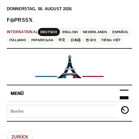
DONNERSTAG, 06. AUGUST 2026
F
◎
P
RSS
𝕏
DEUTSCH
ENGLISH
NEDERLANDS
ESPAÑOL
INTERNATIONAL
ITALIANO
УКРАЇНСЬКА
中文
日本語
한국어
TIẾNG VIỆT
MENÜ
ZURÜCK