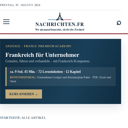
FREITAG, 07. AUGUST 2026
⌕
NACHRICHTEN.FR
Menü öffnen
Wo niemand hinsieht, stirbt die Freiheit
ANZEIGE · FRANCE PREMIUM ACADEMY
Frankreich für Unternehmer
Gründen, führen und verhandeln – mit Frankreich-Kompetenz.
ca. 9 Std. 45 Min. · 72 Lerneinheiten · 12 Kapitel
BONUSMATERIAL:
Unternehmer-Cockpit und Businessplan-Paket · PDF, Excel und
Word
KURS ANSEHEN
→
STARTSEITE
›
ALLE ARTIKEL