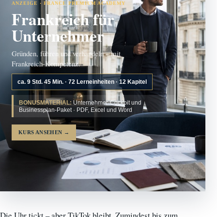
ANZEIGE · FRANCE PREMIUM ACADEMY
Frankreich für
Unternehmer
Gründen, führen und verhandeln – mit
Frankreich-Kompetenz.
ca. 9 Std. 45 Min. · 72 Lerneinheiten · 12 Kapitel
BONUSMATERIAL:
Unternehmer-Cockpit und
Businessplan-Paket · PDF, Excel und Word
KURS ANSEHEN
→
Die Uhr tickt – aber TikTok bleibt. Zumindest bis zum