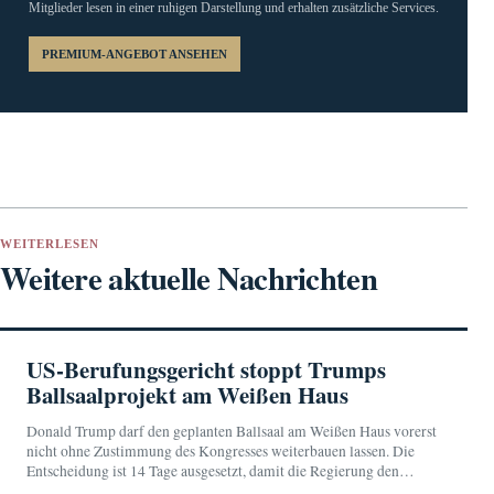
Mitglieder lesen in einer ruhigen Darstellung und erhalten zusätzliche Services.
PREMIUM-ANGEBOT ANSEHEN
WEITERLESEN
Weitere aktuelle Nachrichten
US-Berufungsgericht stoppt Trumps
Ballsaalprojekt am Weißen Haus
Donald Trump darf den geplanten Ballsaal am Weißen Haus vorerst
nicht ohne Zustimmung des Kongresses weiterbauen lassen. Die
Entscheidung ist 14 Tage ausgesetzt, damit die Regierung den
Supreme Court anrufen kann.