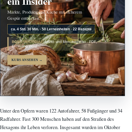
ein Insider
Märkte, Produkte und Küche mit sicherem
Gespür entdecken.
ca. 4 Std. 30 Min. · 50 Lerneinheiten · 22 Rezepte
BONUSMATERIAL:
Markt- und Menübegleiter · PDF,
Excel und Word
KURS ANSEHEN
→
Unter den Opfern waren 122 Autofahrer, 58 Fußgänger und 34
Radfahrer. Fast 300 Menschen haben auf den Straßen des
Hexagons ihr Leben verloren. Insgesamt wurden im Oktober