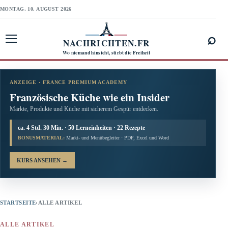
MONTAG, 10. AUGUST 2026
⌕
NACHRICHTEN.FR
Menü öffnen
Wo niemand hinsieht, stirbt die Freiheit
ANZEIGE · FRANCE PREMIUM ACADEMY
Französische Küche wie ein Insider
Märkte, Produkte und Küche mit sicherem Gespür entdecken.
ca. 4 Std. 30 Min. · 50 Lerneinheiten · 22 Rezepte
BONUSMATERIAL:
Markt- und Menübegleiter · PDF, Excel und Word
KURS ANSEHEN
→
STARTSEITE
›
ALLE ARTIKEL
ALLE ARTIKEL