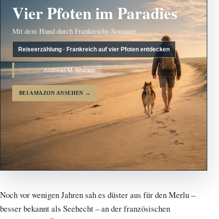
Vier Pfoten im Paradies
Mit dem Hund durch Frankreichs Sommer.
Reiseerzählung · Frankreich auf vier Pfoten entdecken
AUTOR:
Andreas M. Brucker
BEI AMAZON ANSEHEN
→
Noch vor wenigen Jahren sah es düster aus für den Merlu –
besser bekannt als Seehecht – an der französischen