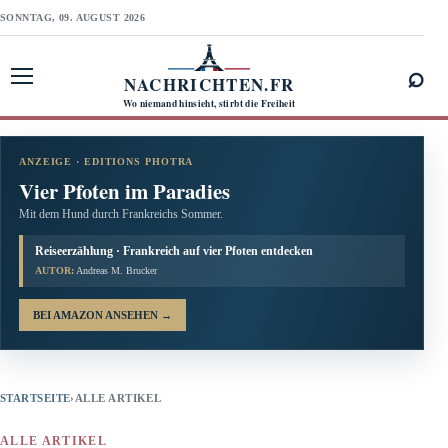
SONNTAG, 09. AUGUST 2026
⌕
NACHRICHTEN.FR
Menü öffnen
Wo niemand hinsieht, stirbt die Freiheit
ANZEIGE · EDITIONS PHOTRA
Vier Pfoten im Paradies
Mit dem Hund durch Frankreichs Sommer.
Reiseerzählung · Frankreich auf vier Pfoten entdecken
AUTOR:
Andreas M. Brucker
BEI AMAZON ANSEHEN
→
STARTSEITE
›
ALLE ARTIKEL
ALLE ARTIKEL