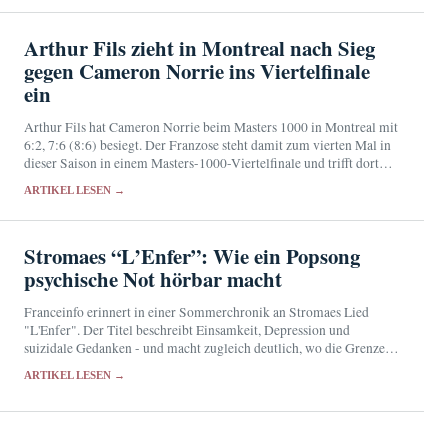
Arthur Fils zieht in Montreal nach Sieg
gegen Cameron Norrie ins Viertelfinale
ein
Arthur Fils hat Cameron Norrie beim Masters 1000 in Montreal mit
6:2, 7:6 (8:6) besiegt. Der Franzose steht damit zum vierten Mal in
dieser Saison in einem Masters-1000-Viertelfinale und trifft dort
auf den Spanier…
ARTIKEL LESEN →
Stromaes “L’Enfer”: Wie ein Popsong
psychische Not hörbar macht
Franceinfo erinnert in einer Sommerchronik an Stromaes Lied
"L'Enfer". Der Titel beschreibt Einsamkeit, Depression und
suizidale Gedanken - und macht zugleich deutlich, wo die Grenzen
kultureller Auseinandersetzung liegen.
ARTIKEL LESEN →