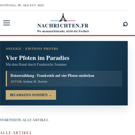
SONNTAG, 09. AUGUST 2026
⌕
NACHRICHTEN.FR
Menü öffnen
Wo niemand hinsieht, stirbt die Freiheit
ANZEIGE · EDITIONS PHOTRA
Vier Pfoten im Paradies
Mit dem Hund durch Frankreichs Sommer.
Reiseerzählung · Frankreich auf vier Pfoten entdecken
AUTOR:
Andreas M. Brucker
BEI AMAZON ANSEHEN
→
STARTSEITE
›
ALLE ARTIKEL
ALLE ARTIKEL