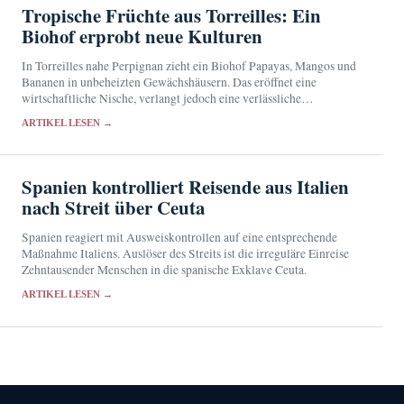
Tropische Früchte aus Torreilles: Ein
Biohof erprobt neue Kulturen
In Torreilles nahe Perpignan zieht ein Biohof Papayas, Mangos und
Bananen in unbeheizten Gewächshäusern. Das eröffnet eine
wirtschaftliche Nische, verlangt jedoch eine verlässliche
Wasserversorgung und Schutz vor Wetterextremen.
ARTIKEL LESEN →
Spanien kontrolliert Reisende aus Italien
nach Streit über Ceuta
Spanien reagiert mit Ausweiskontrollen auf eine entsprechende
Maßnahme Italiens. Auslöser des Streits ist die irreguläre Einreise
Zehntausender Menschen in die spanische Exklave Ceuta.
ARTIKEL LESEN →