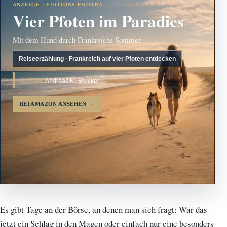
ANZEIGE · EDITIONS PHOTRA
Vier Pfoten im Paradies
Mit dem Hund durch Frankreichs Sommer.
Reiseerzählung · Frankreich auf vier Pfoten entdecken
AUTOR:
Andreas M. Brucker
BEI AMAZON ANSEHEN
→
Es gibt Tage an der Börse, an denen man sich fragt: War das
jetzt ein Schlag in den Magen oder einfach nur eine besonders