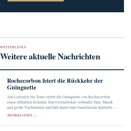
WEITERLESEN
Weitere aktuelle Nachrichten
Rochecorbon feiert die Rückkehr der
Guinguette
Am Loireufer bei Tours erlebt die Guinguette von Rochecorbon
einen lebhaften Sommer. Das Freiluftlokal verbindet Tanz, Musik
und große Tischrunden und hält damit eine französische Kulturform
gegenwärtig.
ARTIKEL LESEN →