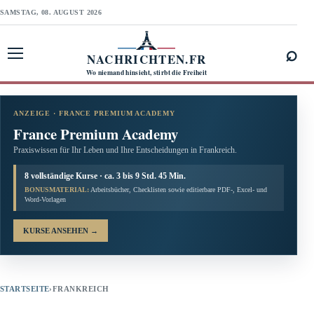
SAMSTAG, 08. AUGUST 2026
⌕
NACHRICHTEN.FR
Menü öffnen
Wo niemand hinsieht, stirbt die Freiheit
ANZEIGE · FRANCE PREMIUM ACADEMY
France Premium Academy
Praxiswissen für Ihr Leben und Ihre Entscheidungen in Frankreich.
8 vollständige Kurse · ca. 3 bis 9 Std. 45 Min.
BONUSMATERIAL:
Arbeitsbücher, Checklisten sowie editierbare PDF-, Excel- und
Word-Vorlagen
KURSE ANSEHEN
→
STARTSEITE
›
FRANKREICH