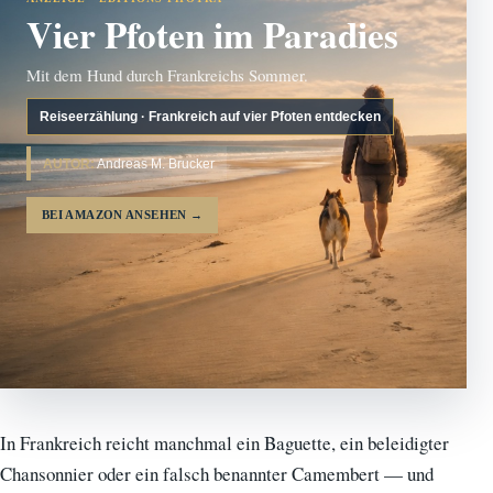
Vier Pfoten im Paradies
Mit dem Hund durch Frankreichs Sommer.
Reiseerzählung · Frankreich auf vier Pfoten entdecken
AUTOR:
Andreas M. Brucker
BEI AMAZON ANSEHEN
→
In Frankreich reicht manchmal ein Baguette, ein beleidigter
Chansonnier oder ein falsch benannter Camembert — und