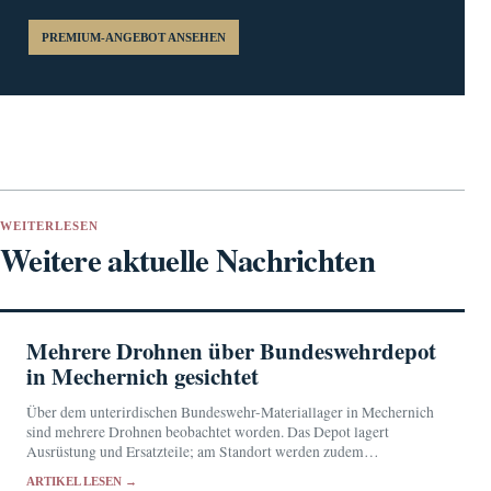
PREMIUM-ANGEBOT ANSEHEN
WEITERLESEN
Weitere aktuelle Nachrichten
Mehrere Drohnen über Bundeswehrdepot
in Mechernich gesichtet
Über dem unterirdischen Bundeswehr-Materiallager in Mechernich
sind mehrere Drohnen beobachtet worden. Das Depot lagert
Ausrüstung und Ersatzteile; am Standort werden zudem
Komponenten des Flugabwehrsystems Patriot instand gehalten.
ARTIKEL LESEN →