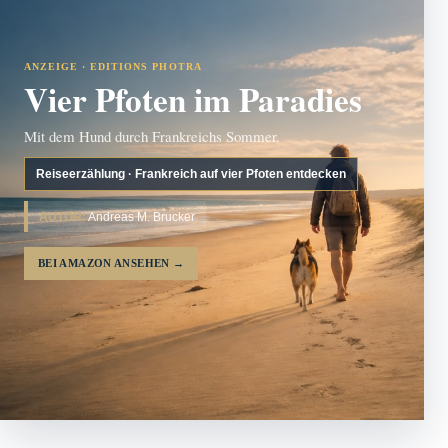
ANZEIGE · EDITIONS PHOTRA
Vier Pfoten im Paradies
Mit dem Hund durch Frankreichs Sommer.
Reiseerzählung · Frankreich auf vier Pfoten entdecken
AUTOR:
Andreas M. Brucker
BEI AMAZON ANSEHEN
→