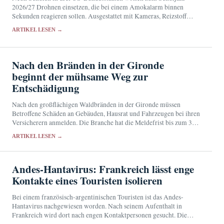
2026/27 Drohnen einsetzen, die bei einem Amokalarm binnen
Sekunden reagieren sollen. Ausgestattet mit Kameras, Reizstoff
sowie Licht- und Tonsignalen sollen sie Angreifer stören und der
ARTIKEL LESEN →
Polizei…
Nach den Bränden in der Gironde
beginnt der mühsame Weg zur
Entschädigung
Nach den großflächigen Waldbränden in der Gironde müssen
Betroffene Schäden an Gebäuden, Hausrat und Fahrzeugen bei ihren
Versicherern anmelden. Die Branche hat die Meldefrist bis zum 31.
August verlängert und Hilfen für die vorübergehende…
ARTIKEL LESEN →
Andes-Hantavirus: Frankreich lässt enge
Kontakte eines Touristen isolieren
Bei einem französisch-argentinischen Touristen ist das Andes-
Hantavirus nachgewiesen worden. Nach seinem Aufenthalt in
Frankreich wird dort nach engen Kontaktpersonen gesucht. Die
Behörden halten das Übertragungsrisiko für sehr gering.