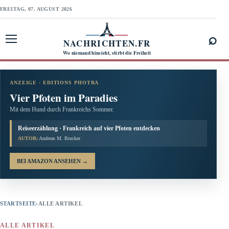
FREITAG, 07. AUGUST 2026
⌕
NACHRICHTEN.FR
Menü öffnen
Wo niemand hinsieht, stirbt die Freiheit
ANZEIGE · EDITIONS PHOTRA
Vier Pfoten im Paradies
Mit dem Hund durch Frankreichs Sommer.
Reiseerzählung · Frankreich auf vier Pfoten entdecken
AUTOR:
Andreas M. Brucker
BEI AMAZON ANSEHEN
→
STARTSEITE
›
ALLE ARTIKEL
ALLE ARTIKEL