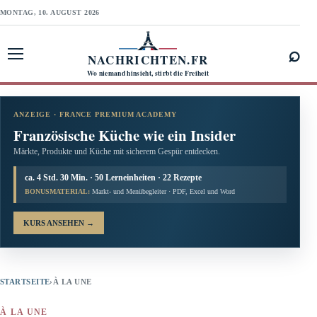
MONTAG, 10. AUGUST 2026
⌕
NACHRICHTEN.FR
Menü öffnen
Wo niemand hinsieht, stirbt die Freiheit
ANZEIGE · FRANCE PREMIUM ACADEMY
Französische Küche wie ein Insider
Märkte, Produkte und Küche mit sicherem Gespür entdecken.
ca. 4 Std. 30 Min. · 50 Lerneinheiten · 22 Rezepte
BONUSMATERIAL:
Markt- und Menübegleiter · PDF, Excel und Word
KURS ANSEHEN
→
STARTSEITE
›
À LA UNE
À LA UNE