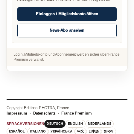
Einloggen / Mitgliedskonto öffnen
News-Abo ansehen
Login, Mitgliedskonto und Abonnement werden sicher über France
Premium verwaltet.
Copyright Editions PHOTRA, France
Impressum
·
Datenschutz
·
France Premium
DEUTSCH
ENGLISH
NEDERLANDS
SPRACHVERSIONEN
ESPAÑOL
ITALIANO
УКРАЇНСЬКА
中文
日本語
한국어