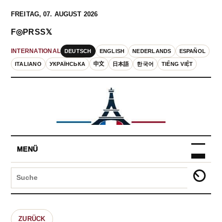
FREITAG, 07. AUGUST 2026
F
◎
P
RSS
𝕏
DEUTSCH
ENGLISH
NEDERLANDS
ESPAÑOL
INTERNATIONAL
ITALIANO
УКРАЇНСЬКА
中文
日本語
한국어
TIẾNG VIỆT
MENÜ
ZURÜCK