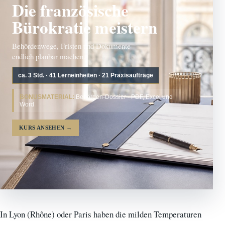
Die französische
Bürokratie meistern
Behördenwege, Fristen und Dokumente
endlich planbar machen.
ca. 3 Std. · 41 Lerneinheiten · 21 Praxisaufträge
BONUSMATERIAL:
Behörden-Dossier · PDF, Excel und
Word
KURS ANSEHEN
→
In Lyon (Rhône) oder Paris haben die milden Temperaturen