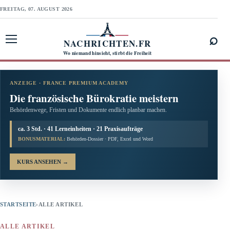
FREITAG, 07. AUGUST 2026
⌕
NACHRICHTEN.FR
Menü öffnen
Wo niemand hinsieht, stirbt die Freiheit
ANZEIGE · FRANCE PREMIUM ACADEMY
Die französische Bürokratie meistern
Behördenwege, Fristen und Dokumente endlich planbar machen.
ca. 3 Std. · 41 Lerneinheiten · 21 Praxisaufträge
BONUSMATERIAL:
Behörden-Dossier · PDF, Excel und Word
KURS ANSEHEN
→
STARTSEITE
›
ALLE ARTIKEL
ALLE ARTIKEL