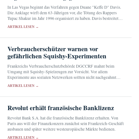
In Las Vegas beginnt das Verfahren gegen Duane "Keffe D" Davis.
Die Anklage wirft dem 63-Jährigen vor, die Tötung des Rappers
Tupac Shakur im Jahr 1996 organisiert zu haben. Davis bestreitet
die Vorwürfe.
ARTIKEL LESEN →
Verbraucherschützer warnen vor
gefährlichen Squishy-Experimenten
Frankreichs Verbraucherschutzbehörde DGCCRF mahnt beim
Umgang mit Squishy-Spielzeugen zur Vorsicht. Vor allem
Experimente aus sozialen Netzwerken sollten nicht nachgeahmt
werden; die Ergebnisse der Laborprüfungen stehen noch aus.
ARTIKEL LESEN →
Revolut erhält französische Banklizenz
Revolut Bank S.A. hat die französische Banklizenz erhalten. Von
Paris aus will der Finanzkonzern zunächst sein Frankreich-Geschäft
ausbauen und später weitere westeuropäische Märkte bedienen.
ARTIKEL LESEN →