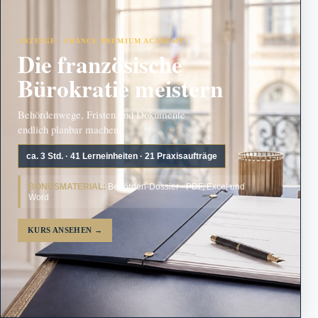
ANZEIGE · FRANCE PREMIUM ACADEMY
Die französische
Bürokratie meistern
Behördenwege, Fristen und Dokumente
endlich planbar machen.
ca. 3 Std. · 41 Lerneinheiten · 21 Praxisaufträge
BONUSMATERIAL:
Behörden-Dossier · PDF, Excel und
Word
KURS ANSEHEN
→