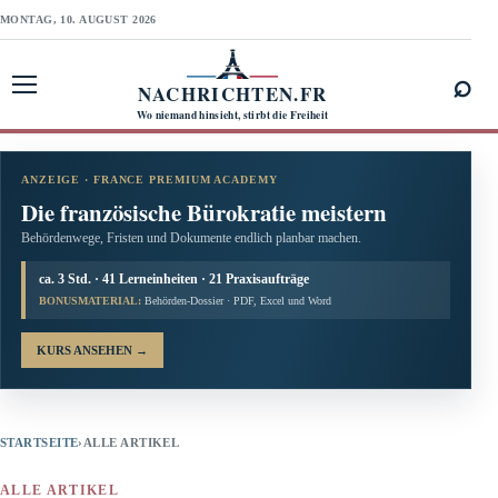
MONTAG, 10. AUGUST 2026
⌕
NACHRICHTEN.FR
Menü öffnen
Wo niemand hinsieht, stirbt die Freiheit
ANZEIGE · FRANCE PREMIUM ACADEMY
Die französische Bürokratie meistern
Behördenwege, Fristen und Dokumente endlich planbar machen.
ca. 3 Std. · 41 Lerneinheiten · 21 Praxisaufträge
BONUSMATERIAL:
Behörden-Dossier · PDF, Excel und Word
KURS ANSEHEN
→
STARTSEITE
›
ALLE ARTIKEL
ALLE ARTIKEL