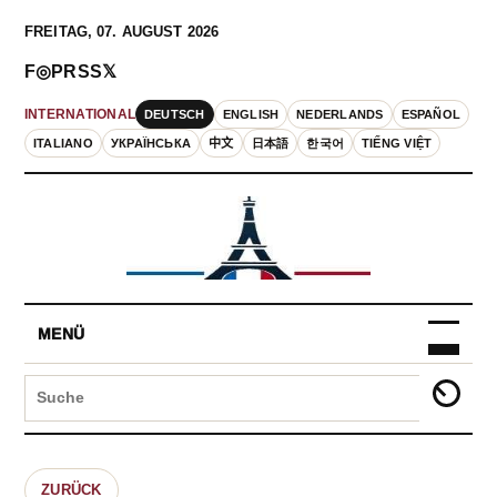
FREITAG, 07. AUGUST 2026
F
◎
P
RSS
𝕏
DEUTSCH
ENGLISH
NEDERLANDS
ESPAÑOL
INTERNATIONAL
ITALIANO
УКРАЇНСЬКА
中文
日本語
한국어
TIẾNG VIỆT
MENÜ
ZURÜCK