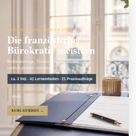
ANZEIGE · FRANCE PREMIUM ACADEMY
Die französische
Bürokratie meistern
Behördenwege, Fristen und Dokumente
endlich planbar machen.
ca. 3 Std. · 41 Lerneinheiten · 21 Praxisaufträge
BONUSMATERIAL:
Behörden-Dossier · PDF, Excel und
Word
KURS ANSEHEN
→