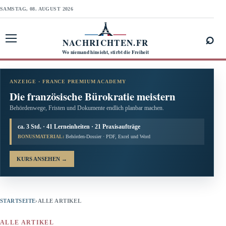
SAMSTAG, 08. AUGUST 2026
⌕
NACHRICHTEN.FR
Menü öffnen
Wo niemand hinsieht, stirbt die Freiheit
ANZEIGE · FRANCE PREMIUM ACADEMY
Die französische Bürokratie meistern
Behördenwege, Fristen und Dokumente endlich planbar machen.
ca. 3 Std. · 41 Lerneinheiten · 21 Praxisaufträge
BONUSMATERIAL:
Behörden-Dossier · PDF, Excel und Word
KURS ANSEHEN
→
STARTSEITE
›
ALLE ARTIKEL
ALLE ARTIKEL