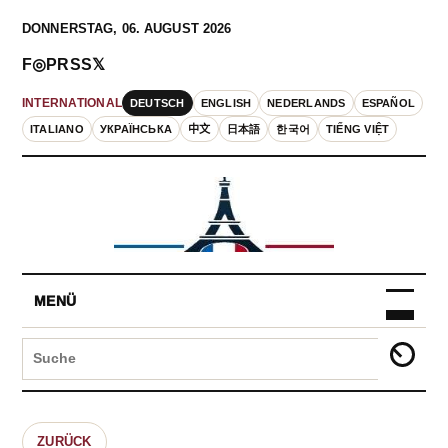
DONNERSTAG, 06. AUGUST 2026
F
◎
P
RSS
𝕏
DEUTSCH
ENGLISH
NEDERLANDS
ESPAÑOL
INTERNATIONAL
ITALIANO
УКРАЇНСЬКА
中文
日本語
한국어
TIẾNG VIỆT
MENÜ
ZURÜCK