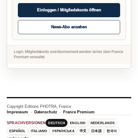
Einloggen / Mitgliedskonto öffnen
News-Abo ansehen
Login, Mitgliedskonto und Abonnement werden sicher über France
Premium verwaltet.
Copyright Editions PHOTRA, France
Impressum
·
Datenschutz
·
France Premium
DEUTSCH
ENGLISH
NEDERLANDS
SPRACHVERSIONEN
ESPAÑOL
ITALIANO
УКРАЇНСЬКА
中文
日本語
한국어