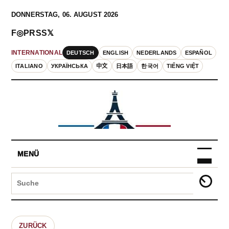
DONNERSTAG, 06. AUGUST 2026
F
◎
P
RSS
𝕏
DEUTSCH
ENGLISH
NEDERLANDS
ESPAÑOL
INTERNATIONAL
ITALIANO
УКРАЇНСЬКА
中文
日本語
한국어
TIẾNG VIỆT
MENÜ
ZURÜCK