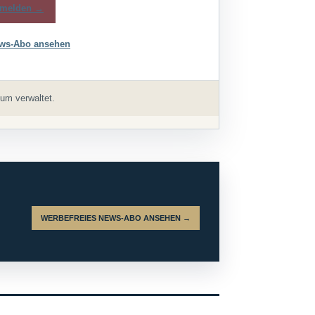
melden →
ws-Abo ansehen
um verwaltet.
WERBEFREIES NEWS-ABO ANSEHEN →