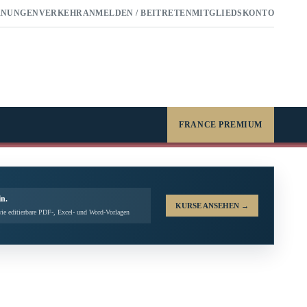
RNUNGEN
VERKEHR
ANMELDEN / BEITRETEN
MITGLIEDSKONTO
FRANCE PREMIUM
in.
KURSE ANSEHEN
→
ie editierbare PDF-, Excel- und Word-Vorlagen