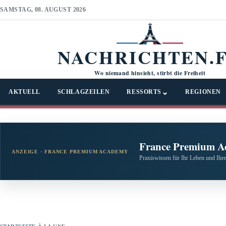
SAMSTAG, 08. AUGUST 2026
NACHRICHTEN.
Wo niemand hinsieht, stirbt die Freiheit
⌄
AKTUELL
SCHLAGZEILEN
RESSORTS
REGIONEN
France Premium A
ANZEIGE · FRANCE PREMIUM ACADEMY
Praxiswissen für Ihr Leben und Ihre