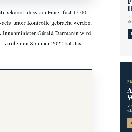
F
I
b bekannt, dass ein Feuer fast 1.000
Pr
Nacht unter Kontrolle gebracht werden.
Bo
n. Innenminister Gérald Darmanin wird
s virulenten Sommer 2022 hat das
F
A
W
Mit
erh