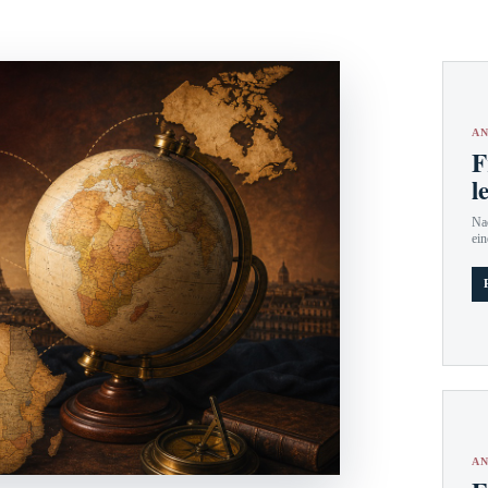
AN
F
l
Nac
ein
AN