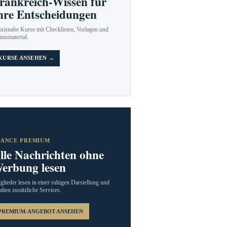
rankreich-Wissen für
hre Entscheidungen
axisnahe Kurse mit Checklisten, Vorlagen und
nusmaterial.
KURSE ANSEHEN →
RANCE PREMIUM
lle Nachrichten ohne
erbung lesen
glieder lesen in einer ruhigen Darstellung und
alten zusätzliche Services.
PREMIUM-ANGEBOT ANSEHEN