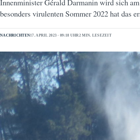
Innenminister Gérald Darmanin wird sich am
besonders virulenten Sommer 2022 hat das e
NACHRICHTEN
17. APRIL 2023 · 09:18 UHR
2 MIN. LESEZEIT