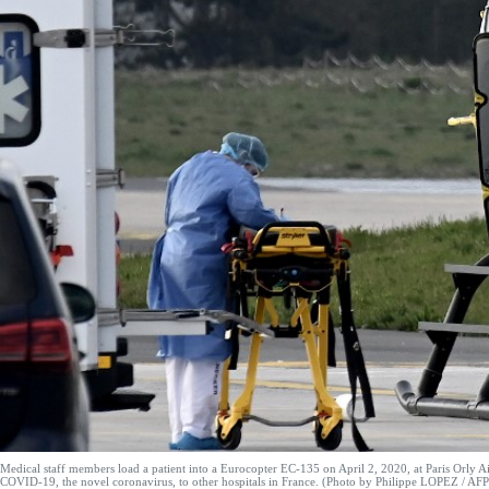
Medical staff members load a patient into a Eurocopter EC-135 on April 2, 2020, at Paris Orly Ai
COVID-19, the novel coronavirus, to other hospitals in France. (Photo by Philippe LOPEZ / AFP