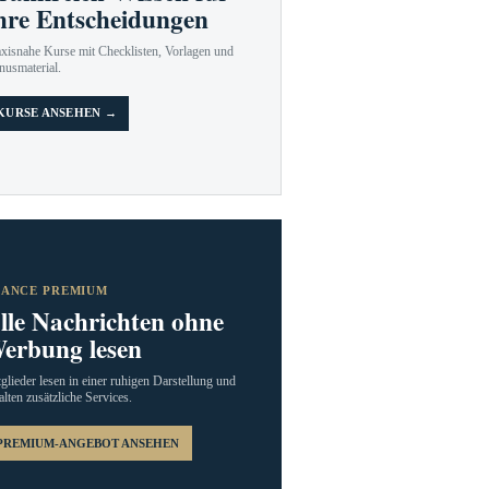
hre Entscheidungen
axisnahe Kurse mit Checklisten, Vorlagen und
nusmaterial.
KURSE ANSEHEN →
RANCE PREMIUM
lle Nachrichten ohne
erbung lesen
glieder lesen in einer ruhigen Darstellung und
alten zusätzliche Services.
PREMIUM-ANGEBOT ANSEHEN