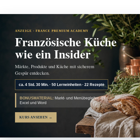
ANZEIGE · FRANCE PREMIUM ACADEMY
Französische Küche
wie ein Insider
Märkte, Produkte und Küche mit sicherem
Gespür entdecken.
ca. 4 Std. 30 Min. · 50 Lerneinheiten · 22 Rezepte
BONUSMATERIAL:
Markt- und Menübegleiter · PDF,
Excel und Word
KURS ANSEHEN
→