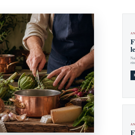
AN
F
l
Nac
ein
AN
F