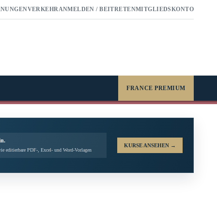
RNUNGEN
VERKEHR
ANMELDEN / BEITRETEN
MITGLIEDSKONTO
FRANCE PREMIUM
in.
KURSE ANSEHEN
→
ie editierbare PDF-, Excel- und Word-Vorlagen