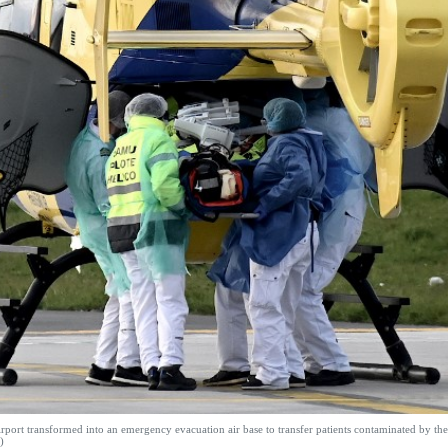
rport transformed into an emergency evacuation air base to transfer patients contaminated by the
)