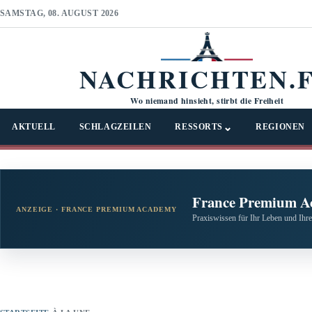
SAMSTAG, 08. AUGUST 2026
NACHRICHTEN.
Wo niemand hinsieht, stirbt die Freiheit
⌄
AKTUELL
SCHLAGZEILEN
RESSORTS
REGIONEN
France Premium A
ANZEIGE · FRANCE PREMIUM ACADEMY
Praxiswissen für Ihr Leben und Ihre